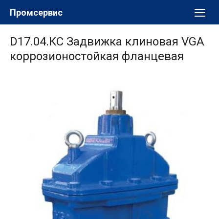
Перейти
Промсервис
к
содержимому
D17.04.КС Задвижка клиновая VGA
коррозионостойкая фланцевая