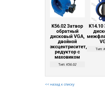
K56.02 Затвор
K14.10
обратный
диск
дисковый VGA,
межфла
двойной
V
эксцентриситет,
Тип:
редуктор с
маховиком
Тип:
K56.02
<< назад к списку