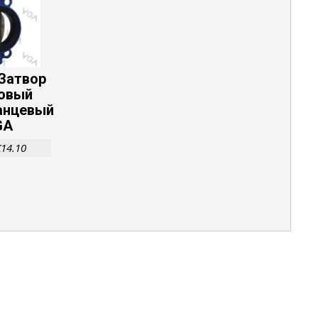
 Затвор
овый
нцевый
GA
K14.10