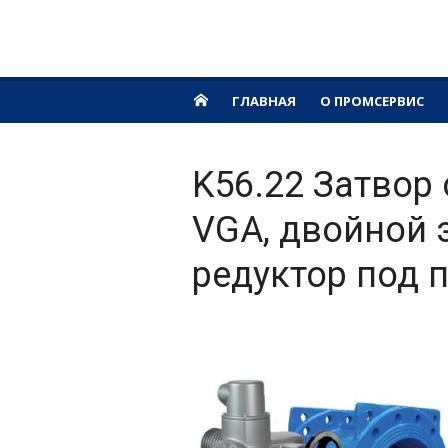
Перейти
Промсервис
к
Трубопроводная арматура, фланцы, гид
VGA
содержимому
ГЛАВНАЯ
О ПРОМСЕРВИС
K56.22 Затвор
VGA, двойной 
редуктор под 