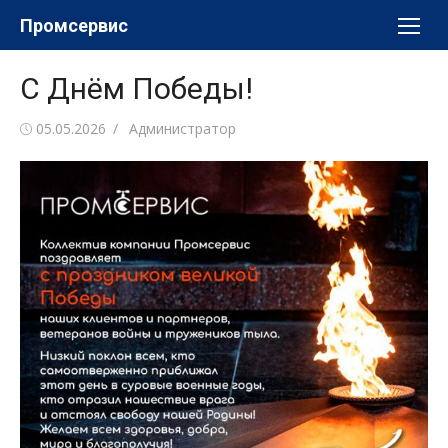
Перейти
Промсервис
к
содержимому
С Днём Победы!
Опубликовано
Автор
05.05.2026
Администратор