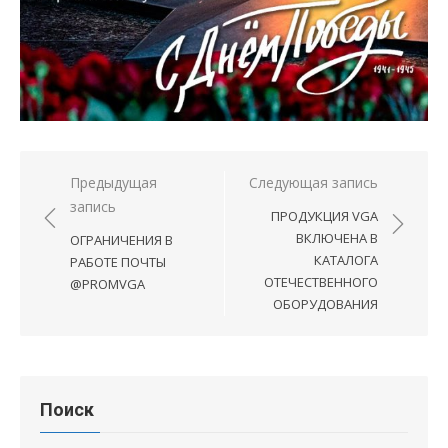
Навигация
Предыдущая
Следующая запись
запись
по
ПРОДУКЦИЯ VGA
записям
ВКЛЮЧЕНА В
ОГРАНИЧЕНИЯ В
КАТАЛОГА
РАБОТЕ ПОЧТЫ
ОТЕЧЕСТВЕННОГО
@PROMVGA
ОБОРУДОВАНИЯ
Поиск