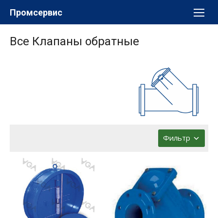
Перейти
Промсервис
к
содержимому
Все Клапаны обратные
Фильтр