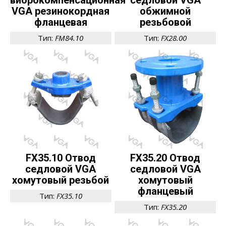
виброкомпенсационная
седловой VGA
VGA резинокордная
обжимной
фланцевая
резьбовой
Тип:
FM84.10
Тип:
FX28.00
FX35.10 Отвод
FX35.20 Отвод
седловой VGA
седловой VGA
хомутовый резьбой
хомутовый
фланцевый
Тип:
FX35.10
Тип:
FX35.20