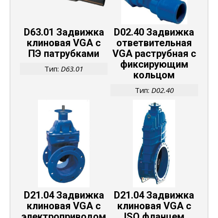
D63.01 Задвижка
D02.40 Задвижка
клиновая VGA с
ответвительная
ПЭ патрубками
VGA раструбная с
фиксирующим
Тип:
D63.01
кольцом
Тип:
D02.40
D21.04 Задвижка
D21.04 Задвижка
клиновая VGA с
клиновая VGA с
электроприводом
ISO фланцем