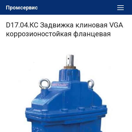
Перейти
Промсервис
к
содержимому
D17.04.КС Задвижка клиновая VGA
коррозионостойкая фланцевая