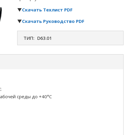
▼
Скачать Техлист PDF
▼
Скачать Руководство PDF
ТИП:
D63.01
;
абочей среды до +40°С