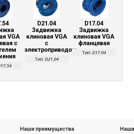
.54
D21.04
D17.04
ижка
Задвижка
Задвижка
ая VGA
клиновая VGA
клиновая VGA
евая с
с
фланцевая
телем
электроприводом
Тип:
D17.04
жения
Тип:
D21.04
17.54
Наши преимущества
Наши