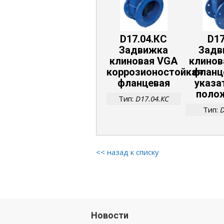
D17.04.КС
D17
Задвижка
Задв
клиновая VGA
клинов
коррозионостойкая
фланц
фланцевая
указа
поло
Тип:
D17.04.КС
Тип:
D
<< назад к списку
Новости