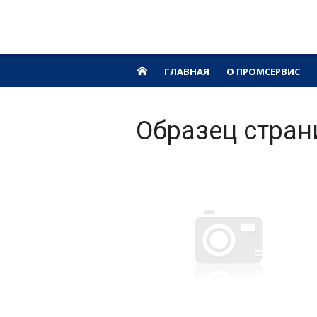
Перейти
Промсервис
к
Трубопроводная арматура, фланцы, гид
VGA
содержимому
ГЛАВНАЯ
О ПРОМСЕРВИС
Образец стран