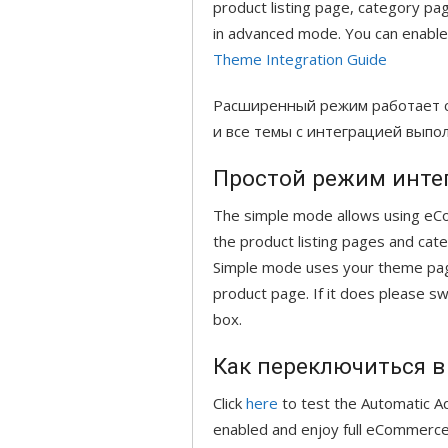
product listing page, category pa
in advanced mode. You can enabl
Theme Integration Guide
Расширенный режим работает с
и все темы с интеграцией выпо
Простой режим инте
The simple mode allows using eCo
the product listing pages and ca
Simple mode uses your theme pag
product page. If it does please s
box.
Как переключиться 
Click
here
to test the Automatic Ad
enabled and enjoy full eCommerce P